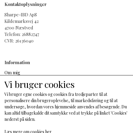
Kontaktoplysninger
Sharpe-IBD ApS
Kildemarksvej 42
4700 Næstved
Telefon: 26882747
CVR: 26136040
Information
Om mig
Salgs- og leveringsbetingelser
Vi bruger cookies
Cookies
Fortrydelse og reklamation
Vi bruger egne cookies og cookies fra tredjeparter til at
personalisere din brugeroplevelse, til markedsføring og til at
undersøge, hvordan vores hjemmeside anvendes af besøgende. Du
kan altid tilbagekalde dit samtykke ved at trykke på linket 'Cookies'
Sociale medier
nederst på siden.
Læs mere om cookies her