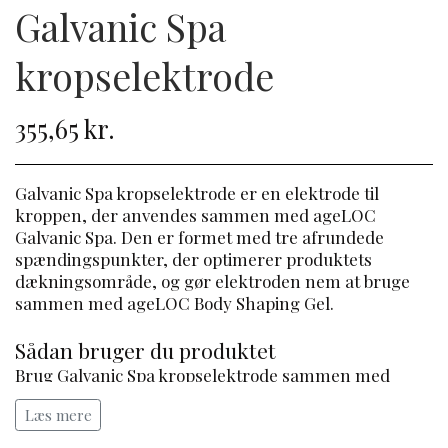
Galvanic Spa
kropselektrode
355,65 kr.
Galvanic Spa kropselektrode er en elektrode til
kroppen, der anvendes sammen med ageLOC
Galvanic Spa. Den er formet med tre afrundede
spændingspunkter, der optimerer produktets
dækningsområde, og gør elektroden nem at bruge
sammen med ageLOC Body Shaping Gel.
Sådan bruger du produktet
Brug Galvanic Spa kropselektrode sammen med
ageLOC Galvanic Spa og ageLOC Body Shaping Gel.
Læs mere
Se brugervejledningen til dit apparat for komplette
oplysninger om brug af apparatet.