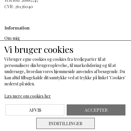
Telefon: 26882747
CVR: 26136040
Information
Om mig
Salgs- og leveringsbetingelser
Vi bruger cookies
Cookies
Fortrydelse og reklamation
Vi bruger egne cookies og cookies fra tredjeparter til at
personalisere din brugeroplevelse, til markedsføring og til at
undersøge, hvordan vores hjemmeside anvendes af besøgende. Du
kan altid tilbagekalde dit samtykke ved at trykke på linket 'Cookies'
Sociale medier
nederst på siden.
Læs mere om cookies her
AFVIS
ACCEPTER
INDSTILLINGER