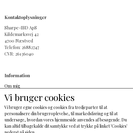
Se de første resultater efter blot syv dage!
Fremmer din huds naturlige skønhed og giver
Kontaktoplysninger
dig en klarere hud med mere fylde og
spændstighed.
Sharpe-IBD ApS
Hjælper med at reducere tegn på for tidlig
Kildemarksvej 42
aldring og forlænger hudens ungdommelige
4700 Næstved
udseende.
Telefon: 26882747
Formlen forbedrer forekomsten af mørke pletter
CVR: 26136040
takket være ekstrakt af strandpåskelilje i
Activating Serum.
Giver nænsom eksfoliering og fremmer
Information
cellefornyelsen for et synligt glattere, mere
strålende, mere klar og ungdommelig teint.
Om mig
Gør huden mere klar for at give en glansfuld,
Salgs- og leveringsbetingelser
Vi bruger cookies
smuk hud.
Cookies
Fortrydelse og reklamation
Vi bruger egne cookies og cookies fra tredjeparter til at
personalisere din brugeroplevelse, til markedsføring og til at
undersøge, hvordan vores hjemmeside anvendes af besøgende. Du
kan altid tilbagekalde dit samtykke ved at trykke på linket 'Cookies'
Sociale medier
nederst på siden.