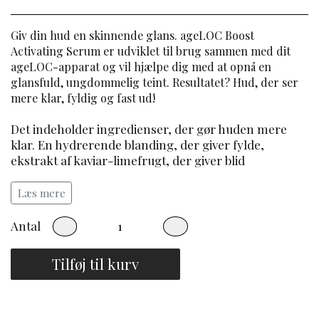
Giv din hud en skinnende glans. ageLOC Boost
Activating Serum er udviklet til brug sammen med dit
ageLOC-apparat og vil hjælpe dig med at opnå en
glansfuld, ungdommelig teint. Resultatet? Hud, der ser
mere klar, fyldig og fast ud!
Det indeholder ingredienser, der gør huden mere
klar. En hydrerende blanding, der giver fylde,
ekstrakt af kaviar-limefrugt, der giver blid
eksfoliering og vores patentbeskyttede ageLOC-
blanding, som hjælper med at håndtere tidlige tegn
Læs mere
på hudens aldring ved kilden. Formlen forbedrer
forekomsten af mørke pletter takket være ekstrakt af
Antal
strandpåskelilje.
Tilføj til kurv
Fordele