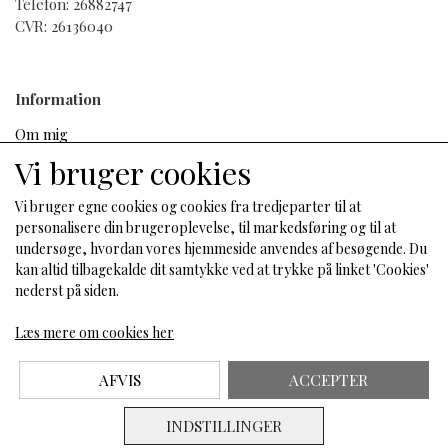
Telefon: 26882747
med at blinke, og lysbjælkerne vil stadig lyse svagt.
CVR: 26136040
Information
Om mig
Salgs- og leveringsbetingelser
Vi bruger cookies
Cookies
Fortrydelse og reklamation
Vi bruger egne cookies og cookies fra tredjeparter til at
personalisere din brugeroplevelse, til markedsføring og til at
undersøge, hvordan vores hjemmeside anvendes af besøgende. Du
kan altid tilbagekalde dit samtykke ved at trykke på linket 'Cookies'
Sociale medier
nederst på siden.
Læs mere om cookies her
AFVIS
ACCEPTER
INDSTILLINGER