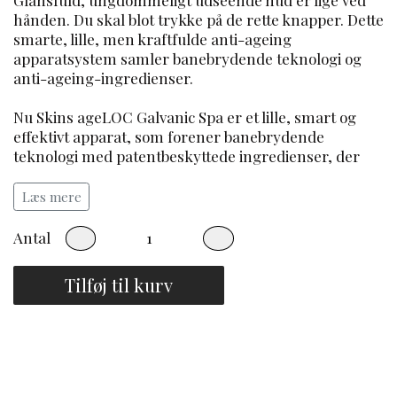
hånden. Du skal blot trykke på de rette knapper. Dette
smarte, lille, men kraftfulde anti-ageing
apparatsystem samler banebrydende teknologi og
anti-ageing-ingredienser.
Nu Skins ageLOC Galvanic Spa er et lille, smart og
effektivt apparat, som forener banebrydende
teknologi med patentbeskyttede ingredienser, der
sammen skaber et moderne anti-ageing-produkt.
Brug Galvanic Spa sammen med produkter som
Læs mere
vores Galvanic Facial Gels with ageLOC og Tru Face
Line Corrector, og opnå resultater, der er målrettet
Antal
kilderne til hudens synlige tegn på aldring. Fine linjer
og rynker fremstår glattere, ansigtsfarven bliver
Tilføj til kurv
opfrisket til at give et smukt, mere ungdommeligt
udseende.
Hemmeligheden bag den ungdommeligt udseende
hud er baseret på Nu Skins innovative videnskab. Dit
apparat bruger selvjusterende galvaniske strømme,
der ofte anvendes på professionelle spasteder, og