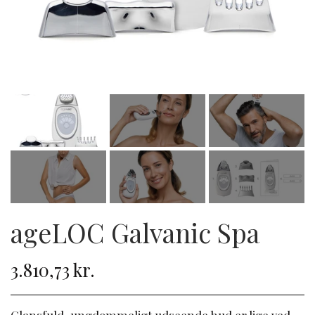
ageLOC Galvanic Spa
3.810,73 kr.
Glansfuld, ungdommeligt udseende hud er lige ved