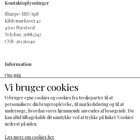
Kontaktoplysninger
som hjælper med at give huden anti-ageing-
ingredienser. Dette apparat til hjemmebrug har flere
Sharpe-IBD ApS
anvendelsesmuligheder og kan anvendes med
Kildemarksvej 42
tilhørende elektroder og supplerende produkter, der
4700 Næstved
er designet til ansigtet, kroppen og hovedbunden, så
Telefon: 26882747
du kan nyde en spaoplevelse derhjemme.
CVR: 26136040
Med det krystalklare LED-display og optimerede,
ergonomiske** greb, er Galvanic Spa et moderne,
intuitivt og brugervenligt apparat.
Information
Hvad er inkluderet
Om mig
1 ageLOC Galvanic Spa Device
Salgs- og leveringsbetingelser
Vi bruger cookies
1 ageLOC Face Conductor
Cookies
1 Focus Area Conductor
Fortrydelse og reklamation
Vi bruger egne cookies og cookies fra tredjeparter til at
1 Body Conductor
personalisere din brugeroplevelse, til markedsføring og til at
1 Scalp Conductor
undersøge, hvordan vores hjemmeside anvendes af besøgende. Du
1 Owner’s Manual
kan altid tilbagekalde dit samtykke ved at trykke på linket 'Cookies'
Sociale medier
2 AAA Batteries
nederst på siden.
Læs mere om cookies her