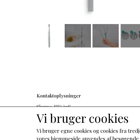
Kontaktoplysninger
Sharpe-IBD ApS
Kildemarksvej 42
Vi bruger cookies
4700 Næstved
Telefon: 26882747
Vi bruger egne cookies og cookies fra tredj
CVR: 26136040
vores hjemmeside anvendes af besøgende. Du