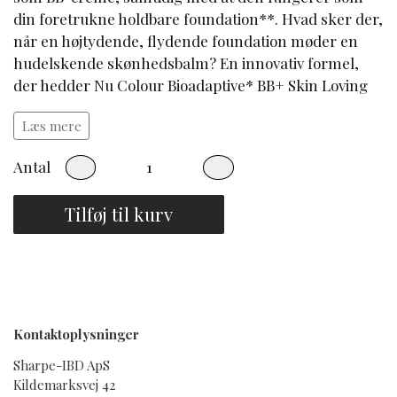
din foretrukne holdbare foundation**. Hvad sker der,
når en højtydende, flydende foundation møder en
hudelskende skønhedsbalm? En innovativ formel,
der hedder Nu Colour Bioadaptive* BB+ Skin Loving
Foundation, er født. Det, der gør det endnu bedre, er
Læs mere
tilstedeværelsen af
Theobroma kakao-fr
ø
ekstrakt.
Selvom planten selv ikke generelt er kendt for at have
Antal
bioadaptive egenskaber, har den bioadaptive* fordele
for din hud og styrker dermed din huds
Tilføj til kurv
modstandsdygtighed over for milj
ø
m
æ
ssige
stressfaktorer.
Varme undertoner: underliggende hudfarver er gul,
guld eller fersken.
Kontaktoplysninger
Sharpe-IBD ApS
Kildemarksvej 42