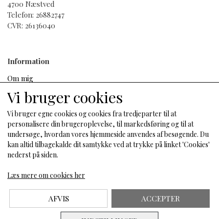
4700 Næstved
Fordele
Telefon: 26882747
CVR: 26136040
Op til 12 timers** fugt og holdbarhed.
Fremtoningen af fine linjer og rynker mindskes
midlertidigt.
Information
Hudtones udseende jævnes ud.
Om mig
Salgs- og leveringsbetingelser
Vi bruger cookies
Cookies
Fortrydelse og reklamation
Vi bruger egne cookies og cookies fra tredjeparter til at
personalisere din brugeroplevelse, til markedsføring og til at
Sådan bruger du produktet
undersøge, hvordan vores hjemmeside anvendes af besøgende. Du
kan altid tilbagekalde dit samtykke ved at trykke på linket 'Cookies'
Sociale medier
nederst på siden.
Trin
Læs mere om cookies her
1 -
Fugt og forbered huden for at skabe den perfekte
base.
AFVIS
ACCEPTER
2 -
Klem 1-2 pumpetryk Nu Colour Bioadaptive* BB+