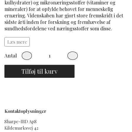
kulhydrater) og mikronæringsstoffer (vitaminer og
mineraler) for at opfylde behovet for menneskelig
ernæring. Videnskaben har gjort store fremskridt i det
sidste årti inden for forskning og fremhævelse af
sundhedsfordelene ved næringsstoffer som disse.
LifePak+ er et velkendt Pharmanex-kosttilskud, som
Læs mere
består af vitaminer, mineraler og botaniske
ekstrakter. Som supplement til din kost virker dette
Antal
produkt på forskellige funktioner i din krop (*) og
hjælper dig til at føle sig bedst mulig tilpas hver dag.
Tilføj til kurv
Ingredienser som selen, mangan, C-vitamin og
løgekstrakt (*) har antioxidant-egenskaber, som er
med til at styrke din krops forsvar - og der er mange
flere ingredienser i dette kosttilskud!
Kontaktoplysninger
Sharpe-IBD ApS
Kildemarksvej 42
Sådan bruger du produktet