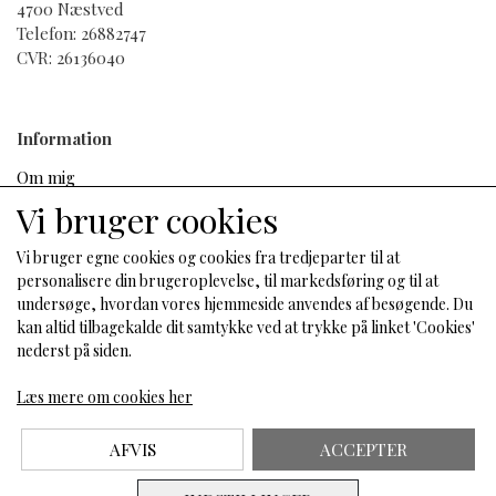
4700 Næstved
Tag indholdet af en (1) pose dagligt med 250 ml væske
Telefon: 26882747
sammen med et måltid.
CVR: 26136040
Information
Ingredienser
Om mig
Magnesiumsalte af citronsyre, Fyldemiddel:
Salgs- og leveringsbetingelser
Vi bruger cookies
Mikrokrystallinsk cellulose, Calciumsalte af
Cookies
citronsyre, Calciumcarbonat, Calciumsalte af
Fortrydelse og reklamation
Vi bruger egne cookies og cookies fra tredjeparter til at
orthophosphorsyre, Calcium-L-ascorbat,
personalisere din brugeroplevelse, til markedsføring og til at
Løgekstrakt (Allium cepa L.), Fyldemidler
undersøge, hvordan vores hjemmeside anvendes af besøgende. Du
(Tværbunden natriumcarboxymethylcellulose,
kan altid tilbagekalde dit samtykke ved at trykke på linket 'Cookies'
Sociale medier
Natriumcarboxymethylcellulose),
nederst på siden.
Antiklumpningsmidler (Fedtsyrer, Magnesiumsalte
af fedtsyrer, Siliciumdioxid), Zinkbisglycinat,
Læs mere om cookies her
Citrusfrugter ekstrakt [Citron (Citrus limon (L.)
Burm. f.), Appelsin (Citrus sinensis (L.) Osbeck),
AFVIS
ACCEPTER
Mandarin (Citrus reticulata Blanco), Grapefrugt
(Citrus x paradisi Macfad.)], Nikotinamid, Dextrin,