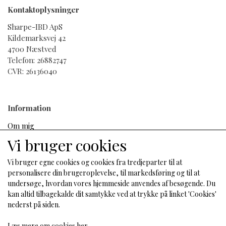
Kontaktoplysninger
Sharpe-IBD ApS
Kildemarksvej 42
4700 Næstved
Telefon: 26882747
CVR: 26136040
Information
Om mig
Salgs- og leveringsbetingelser
Vi bruger cookies
Cookies
Fortrydelse og reklamation
Vi bruger egne cookies og cookies fra tredjeparter til at
personalisere din brugeroplevelse, til markedsføring og til at
undersøge, hvordan vores hjemmeside anvendes af besøgende. Du
kan altid tilbagekalde dit samtykke ved at trykke på linket 'Cookies'
Sociale medier
nederst på siden.
Læs mere om cookies her