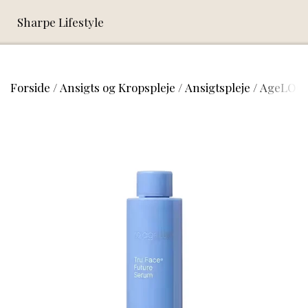
Sharpe Lifestyle
Forside
Ansigts og Kropspleje
Ansigtspleje
AgeLOC 