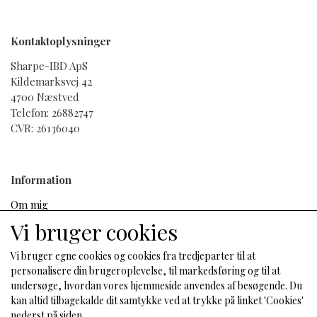
formel. ageLOC Tru Face Future Serum er en
fejring af yndefuld aldring, der giver dig
Kontaktoplysninger
selvtilliden til at føle dig tilpas i din egen krop
og hjælper dig med at fortælle din historie med
Sharpe-IBD ApS
Kildemarksvej 42
ynde, styrke og autenticitet.
4700 Næstved
Telefon: 26882747
CVR: 26136040
Information
Fordele
Om mig
Salgs- og leveringsbetingelser
Vi bruger cookies
Udviklet med Nu Skins patentbeskyttede
Cookies
ageLOC-ingrediensblanding, der fokuserer
Fortrydelse og reklamation
Vi bruger egne cookies og cookies fra tredjeparter til at
på kilderne til tydelige aldringstegn i huden
personalisere din brugeroplevelse, til markedsføring og til at
og giver et mere ungdommeligt udseende
undersøge, hvordan vores hjemmeside anvendes af besøgende. Du
kan altid tilbagekalde dit samtykke ved at trykke på linket 'Cookies'
Sociale medier
med færre tegn på hudaldring.
nederst på siden.