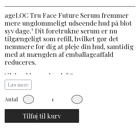
ageLOC Tru Face Future Serum fremmer
mere ungdommeligt udseende hud på blot
syv dage.¹ Dit foretrukne serum er nu
tilgængeligt som refill, hvilket gør det
nemmere for dig at pleje din hud, samtidig
med at mængden af emballageaffald
reduceres.
Vil du ældes med ynde? Fremmer en mere
ungdommeligt udseende hud ved at bekæmpe
Læs mere
synlige aldringstegn på 8 punkter: fasthed,
glathed, jævn hudtone, fine linjer/rynker,
Antal
udstråling, synligheden af porer, synlig
misfarvning og hydrering. Denne alsidige
Tilføj til kurv
"game changer" giver dig klinisk beviste
resultater derhjemme og kombinerer fordelene
ved flere anti-ageing produkter i en enkelt